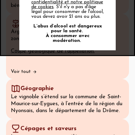
confidentialité et notre politique
bénéficie d’un ensoleillement maximum.
de cookies
. S'il n'y a pas d'âge
légal pour consommer de l'alcool,
vous devez avoir 21 ans ou plus.
Sol
L’abus d’alcool est dangereux
pour la santé.
Argilo-calcaires plus ou moins graveleux ;
À consommer avec
zones gréseuses plus légères.
modération.
Coupe géologique de l'appellation.
Voir tout
Géographie
Le vignoble s’étend sur la commune de Saint-
Maurice-sur-Eygues, à l’entrée de la région du
Nyonsais, dans le département de la Drôme.
Cépages et saveurs