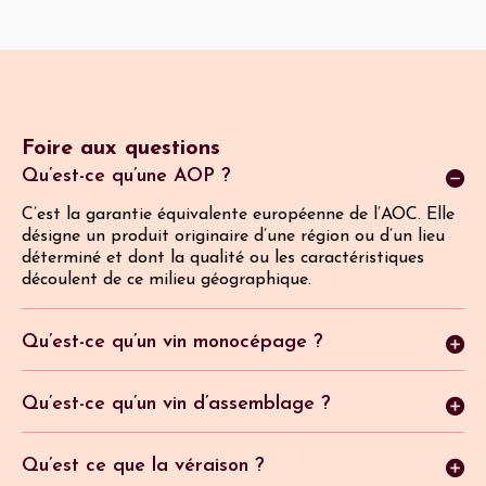
Foire aux questions
Qu’est-ce qu’une AOP ?
C’est la garantie équivalente européenne de l’AOC. Elle
désigne un produit originaire d’une région ou d’un lieu
déterminé et dont la qualité ou les caractéristiques
découlent de ce milieu géographique.
Qu’est-ce qu’un vin monocépage ?
Ils sont rares dans la Vallée du Rhône, les vins mono
cépages, mais ils existent tout de même. Ils s'agit de
Qu’est-ce qu’un vin d’assemblage ?
vins élaborés à partir d'un seul cépage. En rouge, les
Pour élaborer un vin, blanc, rosé ou rouge, le producteur
vins de Cornas sont des mono-cépages, et dans les AOC
peut créer une composition de plusieurs cépages
Qu’est ce que la véraison ?
Côte-Rôtie, Saint-Joseph, Hermitage et Crozes-