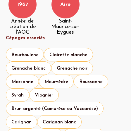
1967
Aire
Année de
Saint-
création de
Maurice-sur-
l'AOC
Eygues
Cépages associés
Bourboulenc
Clairette blanche
Grenache blanc
Grenache noir
Marsanne
Mourvèdre
Roussanne
Syrah
Viognier
Brun argenté (Camarèse ou Vaccarèse)
Carignan
Carignan blanc