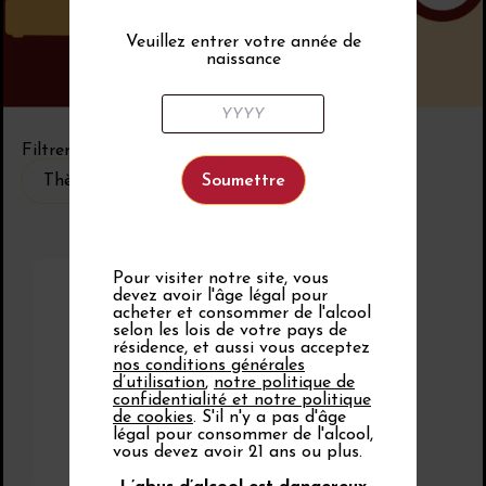
Veuillez entrer votre année de
naissance
Filtrer par
Thème d’évènement
Thème d’évènement
Pour visiter notre site, vous
18 octobre 2027 -
devez avoir l'âge légal pour
20 octobre 2027
acheter et consommer de l'alcool
Salons
selon les lois de votre pays de
Découvertes
résidence, et aussi vous acceptez
nos conditions générales
en Vallée du
d’utilisation
,
notre politique de
Rhône 2027
confidentialité et notre politique
Avignon
de cookies
. S'il n'y a pas d'âge
09:00
18:00
légal pour consommer de l'alcool,
vous devez avoir 21 ans ou plus.