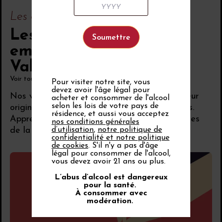
Les cépages
Les cépages
emblématiques de la
Vallée du Rhône
Voir tout
Pour visiter notre site, vous
devez avoir l'âge légal pour
Nos vins tirent leur finesse, leur richesse et leur
acheter et consommer de l'alcool
selon les lois de votre pays de
originalité de la diversité de leurs 37 cépages.
résidence, et aussi vous acceptez
Apprenez-en plus sur les cépages des vignobles
nos conditions générales
de la Vallée du Rhône.
d’utilisation
,
notre politique de
confidentialité et notre politique
de cookies
. S'il n'y a pas d'âge
légal pour consommer de l'alcool,
vous devez avoir 21 ans ou plus.
L’abus d’alcool est dangereux
pour la santé.
À consommer avec
modération.