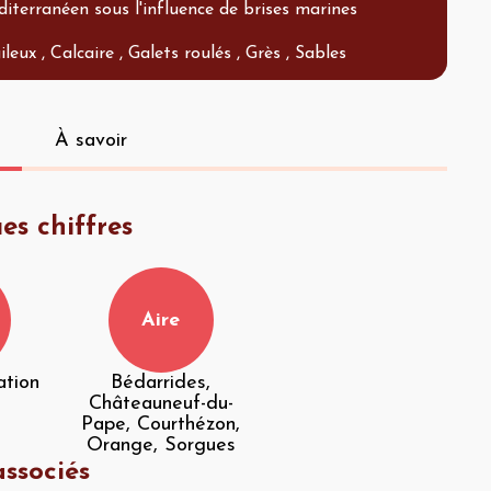
iterranéen sous l'influence de brises marines
ileux , Calcaire , Galets roulés , Grès , Sables
À savoir
es chiffres
Aire
ation
Bédarrides,
Châteauneuf-du-
Pape, Courthézon,
Orange, Sorgues
ssociés