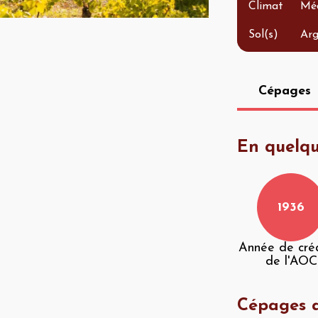
Climat
Méd
Sol(s)
Arg
Cépages
En quelqu
1936
Année de cré
de l'AOC
Cépages a