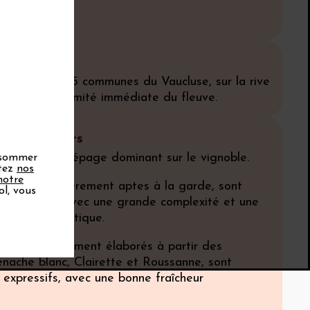
 de grès.
phie
n s'étend sur 5 communes du Vaucluse, sur la rive
hône, à proximité immédiate du fleuve.
s et saveurs
 noir est le cépage dominant sur le vignoble.
onsommer
ptez
nos
notre
ges, particulièrement aptes à la garde, sont
ol, vous
 structurés, avec une grande complexité et une
istance aromatique.
ncs, principalement élaborés à partir des
nache blanc, Clairette et Roussanne, sont
 expressifs, avec une bonne fraîcheur