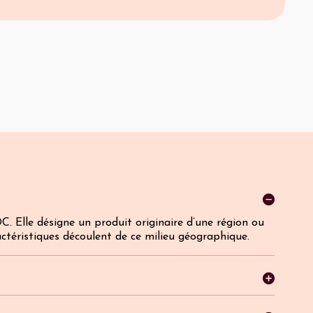
C. Elle désigne un produit originaire d’une région ou
actéristiques découlent de ce milieu géographique.
mono cépages, mais ils existent tout de même. Ils s'agit