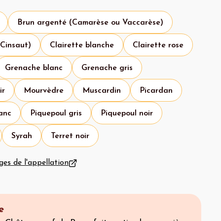
Brun argenté (Camarèse ou Vaccarèse)
 Cinsaut)
Clairette blanche
Clairette rose
Grenache blanc
Grenache gris
ir
Mourvèdre
Muscardin
Picardan
anc
Piquepoul gris
Piquepoul noir
Syrah
Terret noir
ges de l'appellation
e