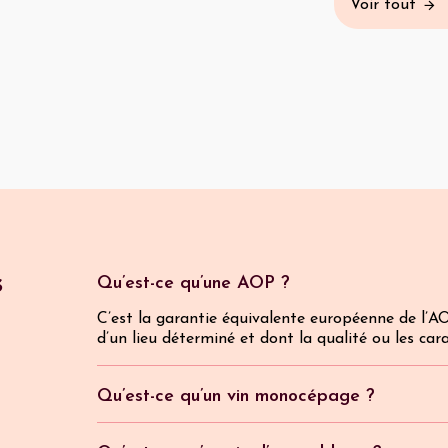
Voir tout
s
Qu’est-ce qu’une AOP ?
C’est la garantie équivalente européenne de l’AO
d’un lieu déterminé et dont la qualité ou les car
Qu’est-ce qu’un vin monocépage ?
Ils sont rares dans la Vallée du Rhône, les vins 