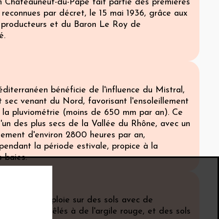
on Châteauneuf-du-Pape fait partie des premières
 reconnues par décret, le 15 mai 1936, grâce aux
 producteurs et du Baron Le Roy de
é.
diterranéen bénéficie de l'influence du Mistral,
t sec venant du Nord, favorisant l'ensoleillement
t la pluviométrie (moins de 650 mm par an). Ce
l'un des plus secs de la Vallée du Rhône, avec un
llement d'environ 2800 heures par an,
endant la période estivale, propice à la
 baies.
ellation se déploie sur des sols avec de
ets roulés mêlés à de l'argile rouge, et des sols