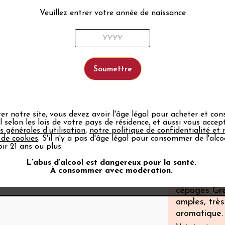
de sables et
Veuillez entrer votre année de naissance
Voir tout
Géogra
L'appellatio
gauche du R
Cépage
Le Grenache
ter notre site, vous devez avoir l'âge légal pour acheter et c
ol selon les lois de votre pays de résidence, et aussi vous acce
s générales d’utilisation
,
notre politique de confidentialité et 
Les vins rou
 de cookies
. S'il n'y a pas d'âge légal pour consommer de l'alco
puissants et
ir 21 ans ou plus.
longue pers
L’abus d’alcool est dangereux pour la santé.
À consommer avec modération.
Les vins bla
cépages Gre
amples, très
aromatique.