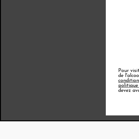
Pour visi
de l'alco
condition
politique
devez avo