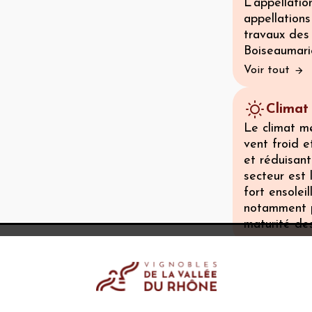
L'appellati
appellations
travaux des
Boiseaumari
Voir tout
Climat
Le climat mé
vent froid e
et réduisan
secteur est 
fort ensolei
notamment p
maturité des
Sol
L'aire d'app
nombreux gal