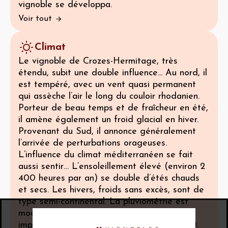
vignoble se développa.
Voir tout
Climat
Le vignoble de Crozes-Hermitage, très
étendu, subit une double influence... Au nord, il
est tempéré, avec un vent quasi permanent
qui assèche l’air le long du couloir rhodanien.
Porteur de beau temps et de fraîcheur en été,
il amène également un froid glacial en hiver.
Provenant du Sud, il annonce généralement
l’arrivée de perturbations orageuses.
L’influence du climat méditerranéen se fait
aussi sentir… L’ensoleillement élevé (environ 2
400 heures par an) se double d’étés chauds
et secs. Les hivers, froids sans excès, sont de
type semi-continental. La pluviométrie est
modérée et les pluies sont particulièrement
importantes à la fin de l’été (effet cévenol).