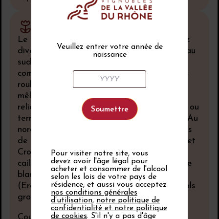
Sol
Le vignoble est vaste et les sols sont assez
Veuillez entrer votre année de
divers. La partie la plus importante, située au
naissance
sud et à l’est de Tain-l’Hermitage est
composée de couches épaisses de cailloutis
roulés, de différentes époques glaciaires
mêlés à de l’argile rouge et formant des
reliefs relativement plats, appelés plateaux ou
terrasses (les Chassis, les Sept Chemins…). Au
nord-ouest, on trouve des terroirs aux reliefs
de coteaux assez accentués. Vers Larnage et
Crozes-Hermitage, c’est une terrasse
Pour visiter notre site, vous
devez avoir l'âge légal pour
caillouteuse recouverte de loess ou de sable
acheter et consommer de l'alcool
blanc kaolinique ; les communes du nord
selon les lois de votre pays de
résidence, et aussi vous acceptez
(Erôme, Serves et Gervans) sont sur des sols
nos conditions générales
granitiques recouverts également de loess.
d’utilisation
,
notre politique de
confidentialité et notre politique
de cookies
. S'il n'y a pas d'âge
Coupe géologique de l'appellation