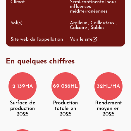
Climat
Semi-continental sous
influences
méditerranéennes
Sol(s)
Argileux , Caillouteux ,
Calcaire , Sables
Site web de l'appellation
Voir le site
En quelques chiffres
2 139
HA
69 056
HL
32
HL/HA
Surface de
Production
Rendement
production
totale en
moyen en
2025
2025
2025