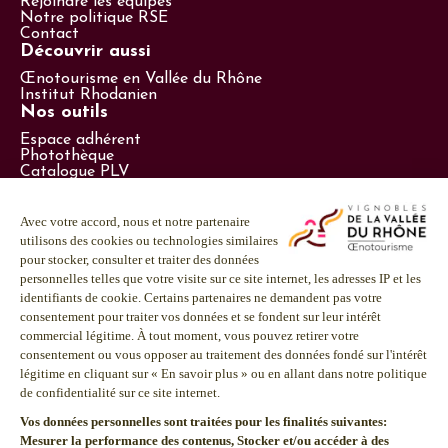
Rejoindre les équipes
terme de Caudalie : “Cet ancien terme désigne la
vigoureusement le vin dans la carafe, soit le transvaser
Notre politique RSE
longueur en bouche. Il remplace les secondes : 3
Contact
dans une carafe et le laisser un peu au repos, ou encore
caudalies, équivalent à 3 secondes. De nos jours, les
Découvrir aussi
l’aérer comme si vous serviez un thé à la menthe.
sommeliers utilisent plutôt le terme de persistance
Œnotourisme en Vallée du Rhône
aromatique du vin”.
Institut Rhodanien
Nos outils
Tout ce vocabulaire qui n’était autrefois qu’une
charmante cacophonie à vos oreilles est désormais
Espace adhérent
Photothèque
maîtrisé. Vous voilà donc prêts à apprécier et
Catalogue PLV
comprendre les prochaines explications œnologiques des
Espace presse
professionnels du vin !
Suivez-nous
LinkedIn
Facebook
Instagram
Youtube