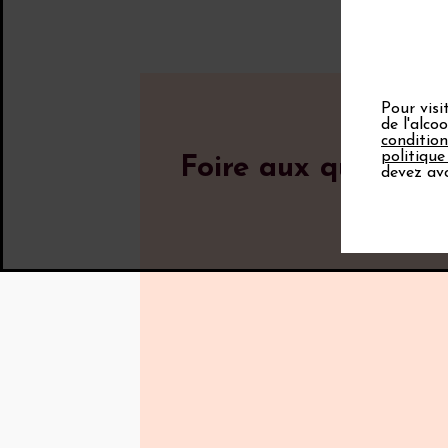
Pour visi
de l'alco
condition
politique
Foire aux question
devez avo