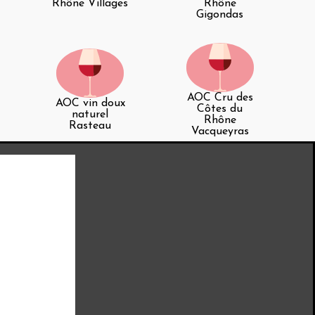
Rhône Villages
Rhône
Gigondas
AOC Cru des
AOC vin doux
Côtes du
naturel
Rhône
Rasteau
Vacqueyras