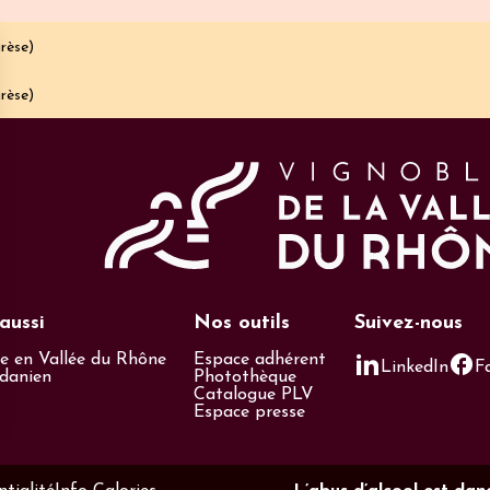
rèse)
rèse)
aussi
Nos outils
Suivez-nous
 en Vallée du Rhône
Espace adhérent
LinkedIn
F
odanien
Photothèque
Catalogue PLV
Espace presse