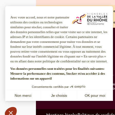
Accueil
Brun argenté (Camarèse ou Vacca
Accueil
Brun argenté (Camarèse ou Vacca
Infos pratiques
Découvrir 
L'interprofession
Œnotourisme
Rejoindre les équipes
Institut Rh
Notre politique RSE
Contact