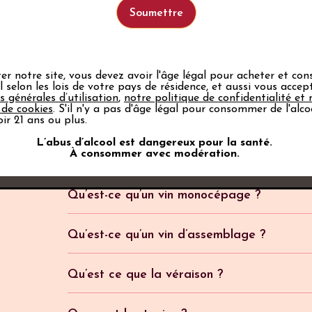
ter notre site, vous devez avoir l'âge légal pour acheter et c
ol selon les lois de votre pays de résidence, et aussi vous acce
s générales d’utilisation
,
notre politique de confidentialité et 
 de cookies
. S'il n'y a pas d'âge légal pour consommer de l'alco
s
Qu’est-ce qu’une AOP ?
ir 21 ans ou plus.
C’est la garantie équivalente européenne de l’AO
L’abus d’alcool est dangereux pour la santé.
À consommer avec modération.
d’un lieu déterminé et dont la qualité ou les car
Qu’est-ce qu’un vin monocépage ?
Ils sont rares dans la Vallée du Rhône, les vins 
de vins élaborés à partir d'un seul cépage. En r
Qu’est-ce qu’un vin d’assemblage ?
dans les AOC Côte-Rôtie, Saint-Joseph, Hermit
Pour élaborer un vin, blanc, rosé ou rouge, le p
assemblages sont acceptés. Pour les blancs, le
cépages (assemblage). Un Grenache-Mourvèdre, p
Qu’est ce que la véraison ?
cépages à base de Viognier. Chaque vigneron a l
comparaison à un 100% Syrah que l’on qualifie
cépage de son choix, à condition bien sûr qu’il f
Pendant tout le mois de juillet les baies de rai
meilleur » qu’un vin d’assemblage – ni l’inverse.
appellation. Certaines appellations, par traditi