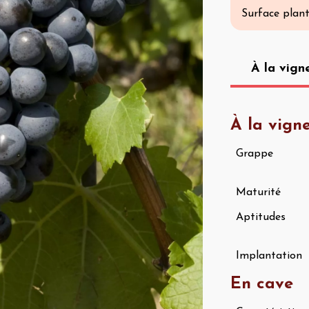
Surface plan
À la vign
À la vign
Grappe
Maturité
Aptitudes
Implantation
En cave