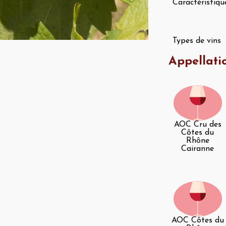
Caractéristiqu
Types de vins
Appellati
AOC Cru des
Côtes du
Rhône
Cairanne
AOC Côtes du