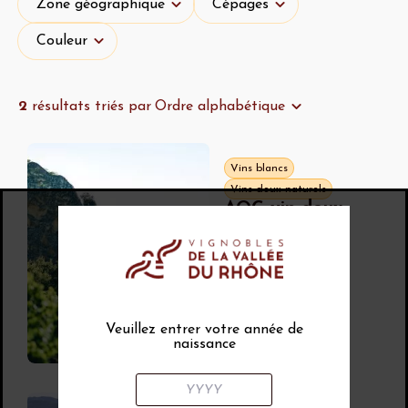
Zone géographique
Cépages
Couleur
Couleur
2
résultats triés par
Ordre alphabétique
Vins blancs
Vins doux naturels
AOC vin doux
naturel
Muscat de
Beaumes-de-
Venise
Muscat blanc à
petits grains
,
Muscat à petits
Veuillez entrer votre année de
grains rouge
naissance