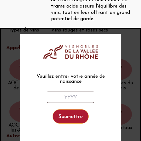
de fruits rouges et noirs mûrs. La
trame acide assure l'équilibre des
vins, tout en leur offrant un grand
potentiel de garde.
Types de vins
Vins rouges et rosés secs
tranquilles.
Appellations
Veuillez entrer votre année de
naissance
AOC Costières
AOC Côtes du
AOC Côtes du
de Nîmes
Rhône
Vivarais
AOC Grignan-
AOC Luberon
AOC Ventoux
les-Adhémar
Autres informations