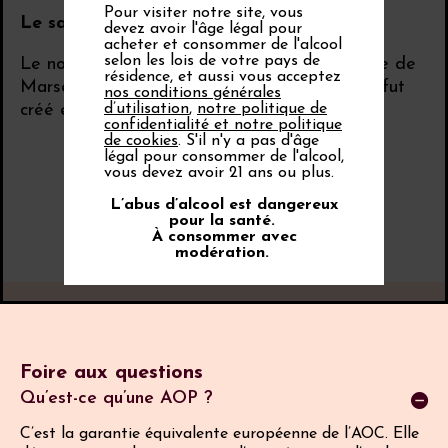
Pour visiter notre site, vous
Le saviez-vous ?
devez avoir l'âge légal pour
acheter et consommer de l'alcool
selon les lois de votre pays de
Le nom du Marselan viendrait de la commune de
résidence, et aussi vous acceptez
Marseillan, dans l'Hérault, près de laquelle il fut
nos conditions générales
créé en 1961.
d’utilisation
,
notre politique de
confidentialité et notre politique
de cookies
. S'il n'y a pas d'âge
légal pour consommer de l'alcool,
vous devez avoir 21 ans ou plus.
L’abus d’alcool est dangereux
pour la santé.
À consommer avec
modération.
Foire aux questions
Qu’est-ce qu’une AOP ?
C’est la garantie équivalente européenne de l’AOC. Elle