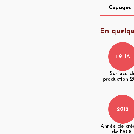
Cépages
En quelqu
119
HA
Surface d
production 
2012
Année de cré
de l'AOC