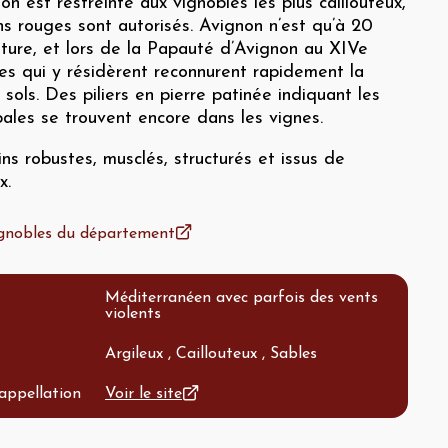
n est restreinte aux vignobles les plus caillouteux,
ins rouges sont autorisés. Avignon n’est qu’à 20
iture, et lors de la Papauté d’Avignon au XIVe
pes qui y résidèrent reconnurent rapidement la
 sols. Des piliers en pierre patinée indiquant les
ales se trouvent encore dans les vignes.
ns robustes, musclés, structurés et issus de
x.
vignobles du département
Méditerranéen avec parfois des vents
violents
Argileux , Caillouteux , Sables
'appellation
Voir le site