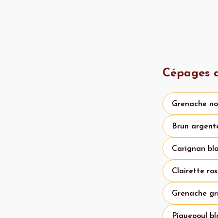
Cépages a
Grenache no
Brun argent
Carignan bl
Clairette ro
Grenache gr
Piquepoul bl