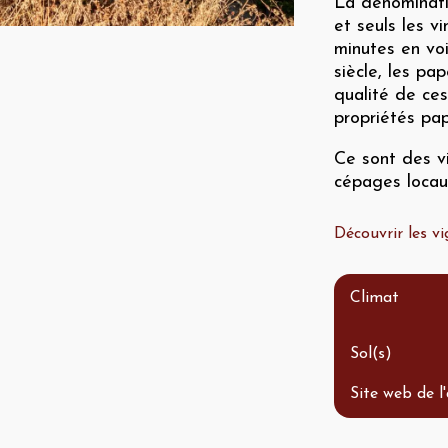
La dénominatio
et seuls les v
minutes en vo
siècle, les pa
qualité de ces
propriétés pap
Ce sont des vi
cépages locau
Découvrir les 
Climat
Sol(s)
Site web de l