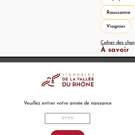
Roussanne
Viognier
Cahier des char
À savoir
Histoir
La présenc
à 500 ans a
été enregist
se réunissait
Veuillez entrer votre année de naissance
habitants se
Moyen Âge, 
majeure pou
l’ouest de l