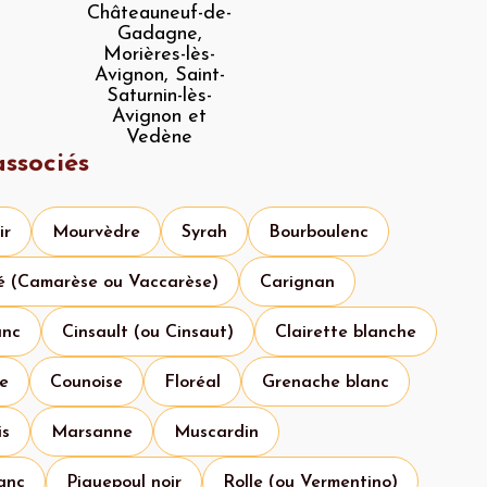
Châteauneuf-de-
Gadagne,
Morières-lès-
Avignon, Saint-
Saturnin-lès-
Avignon et
Vedène
ssociés
ir
Mourvèdre
Syrah
Bourboulenc
é (Camarèse ou Vaccarèse)
Carignan
anc
Cinsault (ou Cinsaut)
Clairette blanche
se
Counoise
Floréal
Grenache blanc
is
Marsanne
Muscardin
anc
Piquepoul noir
Rolle (ou Vermentino)