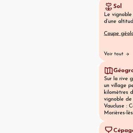
Sol
Le vignoble 
d’une altit
Coupe géolo
Voir tout
Géogra
Sur la rive
un village p
kilomètres 
vignoble de
Vaucluse : 
Morières-lès
Cépage