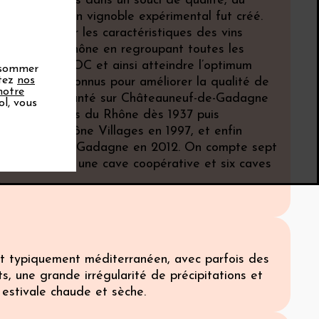
ualité. Toujours dans un souci de qualité, au
nnées 1980, un vignoble expérimental fut créé.
met d’observer les caractéristiques des vins
on Côtes du Rhône en regroupant toutes les
nt droit à l’AOC et ainsi atteindre l’optimum
onsommer
ptez
nos
Ses efforts reconnus pour améliorer la qualité de
notre
e vignoble implanté sur Châteauneuf-de-Gadagne
ol, vous
pellation Côtes du Rhône dès 1937 puis
n Côtes du Rhône Villages en 1997, et enfin
ône Villages Gadagne en 2012. On compte sept
 marché dont une cave coopérative et six caves
.
st typiquement méditerranéen, avec parfois des
ts, une grande irrégularité de précipitations et
 estivale chaude et sèche.