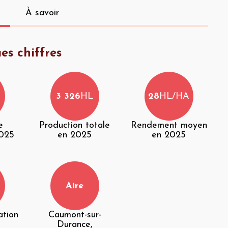
À savoir
es chiffres
3 326
HL
28
HL/HA
e
Production totale
Rendement moyen
2025
en 2025
en 2025
Aire
ation
Caumont-sur-
Durance,