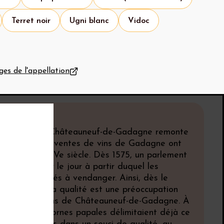
Terret noir
Ugni blanc
Vidoc
ges de l'appellation
e
e de vigne à Châteauneuf-de-Gadagne remonte
près JC. Des ventes de vins de Gadagne ont
rées dès le XVe siècle. Dès 1575, un parlement
 afin d’établir le jour à partir duquel les
raient autorisés à vendanger. Ainsi, dès le
le souci de la qualité est une préoccupation
r les vignerons de Châteauneuf-de-Gadagne. À
a colline, les bornes papales délimitaient déjà ce