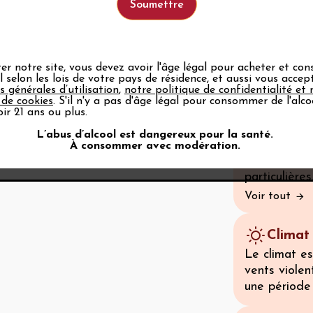
terroir de q
milieu des a
Celui-ci per
d’appellati
variétés aya
ter notre site, vous devez avoir l'âge légal pour acheter et c
ol selon les lois de votre pays de résidence, et aussi vous acce
qualitatif. 
s générales d’utilisation
,
notre politique de confidentialité et 
ses vins, l
 de cookies
. S'il n'y a pas d'âge légal pour consommer de l'alco
obtient l’ap
ir 21 ans ou plus.
l’appellatio
L’abus d’alcool est dangereux pour la santé.
Côtes du Rh
À consommer avec modération.
metteurs en
particulières
Voir tout
Climat
Le climat e
vents violen
une période