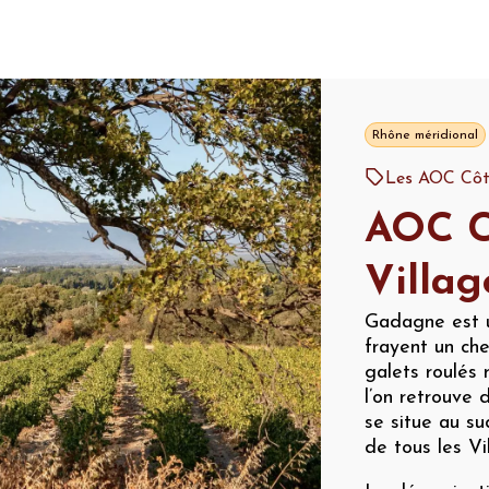
Rhône méridional
Les AOC Côt
AOC C
Villa
Gadagne est u
frayent un che
galets roulés
l’on retrouve 
se situe au su
de tous les V