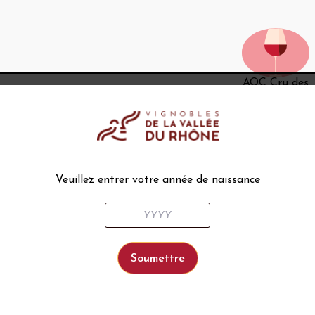
AOC Cru des
Côtes du
Rhône Lirac
Veuillez entrer votre année de naissance
AOC Cru des
Côtes du
Rhône Tavel
AOC Cru des