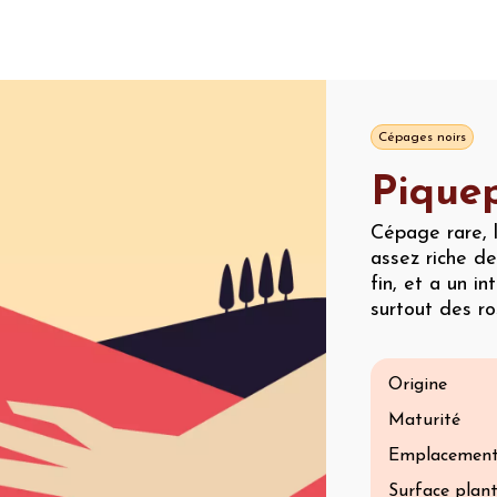
Cépages noirs
Piquep
Cépage rare, 
assez riche de
fin, et a un i
surtout des ro
Origine
Maturité
Emplacemen
Surface plan