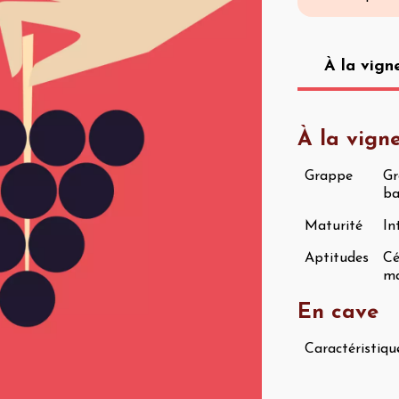
À la vign
À la vign
Grappe
Gr
ba
Maturité
In
Aptitudes
Cé
ma
En cave
Caractéristiqu