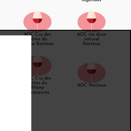
AOC Cru des
AOC vin doux
Côtes du
naturel
Rhône Rasteau
Rasteau
AOC Cru des
Côtes du
AOC Ventoux
Rhône
Vacqueyras