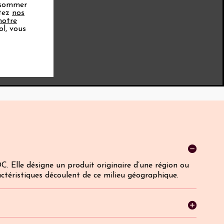
onsommer
ptez
nos
notre
ol, vous
C. Elle désigne un produit originaire d’une région ou
actéristiques découlent de ce milieu géographique.
mono cépages, mais ils existent tout de même. Ils s'agit