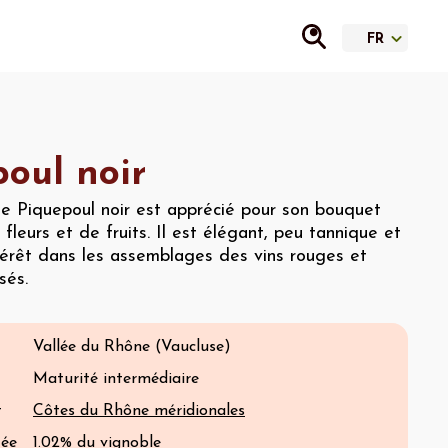
oul noir
le Piquepoul noir est apprécié pour son bouquet
 fleurs et de fruits. Il est élégant, peu tannique et
ntérêt dans les assemblages des vins rouges et
sés.
Vallée du Rhône (Vaucluse)
Maturité intermédiaire
t
Côtes du Rhône méridionales
tée
1.02% du vignoble