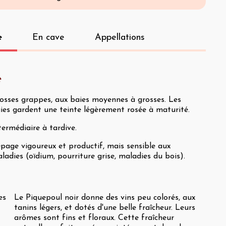
e
En cave
Appellations
e
osses grappes, aux baies moyennes à grosses. Les
ies gardent une teinte légèrement rosée à maturité.
termédiaire à tardive.
page vigoureux et productif, mais sensible aux
ladies (oïdium, pourriture grise, maladies du bois).
es
Le Piquepoul noir donne des vins peu colorés, aux
tanins légers, et dotés d'une belle fraîcheur. Leurs
arômes sont fins et floraux. Cette fraîcheur