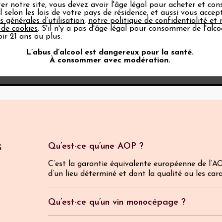
Côtes du
ter notre site, vous devez avoir l'âge légal pour acheter et c
Rhône
ol selon les lois de votre pays de résidence, et aussi vous acce
Vinsobres
s générales d’utilisation
,
notre politique de confidentialité et 
 de cookies
. S'il n'y a pas d'âge légal pour consommer de l'alco
ir 21 ans ou plus.
L’abus d’alcool est dangereux pour la santé.
À consommer avec modération.
s
Qu’est-ce qu’une AOP ?
C’est la garantie équivalente européenne de l’AO
d’un lieu déterminé et dont la qualité ou les car
Qu’est-ce qu’un vin monocépage ?
Ils sont rares dans la Vallée du Rhône, les vins 