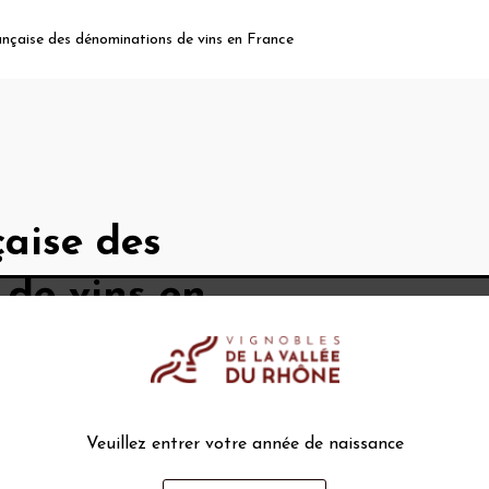
nçaise des dénominations de vins en France
aise des
de vins en
es de vins :
éographique
(AOP -
Veuillez entrer votre année de naissance
 – et IGP - Indication