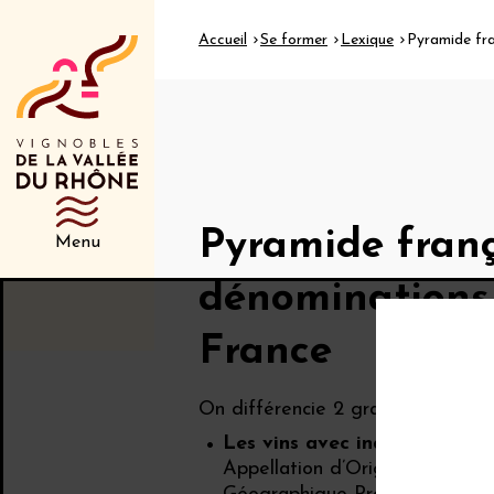
Accueil
Se former
Lexique
Pyramide fra
Pyramide franç
Menu
dénominations 
France
On différencie 2 grandes catégori
Les vins avec indication g
Appellation d’Origine Protégée