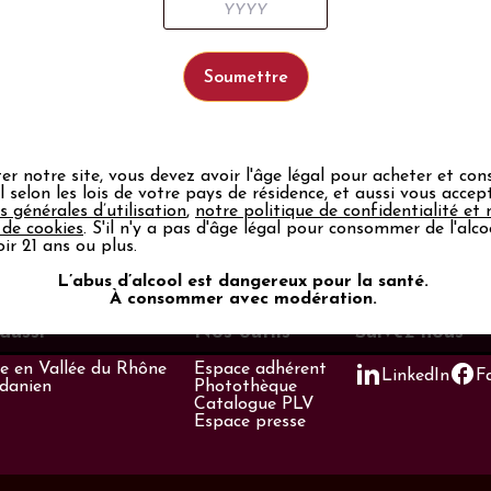
ographique
ter notre site, vous devez avoir l'âge légal pour acheter et c
ol selon les lois de votre pays de résidence, et aussi vous acce
s générales d’utilisation
,
notre politique de confidentialité et 
 de cookies
. S'il n'y a pas d'âge légal pour consommer de l'alco
ir 21 ans ou plus.
L’abus d’alcool est dangereux pour la santé.
À consommer avec modération.
aussi
Nos outils
Suivez-nous
 en Vallée du Rhône
Espace adhérent
LinkedIn
F
odanien
Photothèque
Catalogue PLV
Espace presse