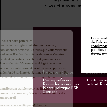
Géographique Protégée)
Les vins sans indication gé
Pour visi
de l'alco
condition
politique
devez avo
Infos pratiques
Découvrir 
L'interprofession
Œnotourisme
Rejoindre les équipes
Institut Rh
Notre politique RSE
Contact