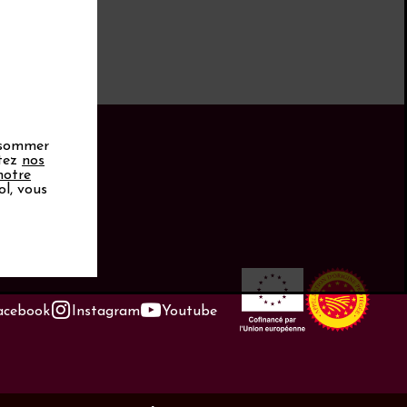
onsommer
ptez
nos
notre
ol, vous
acebook
Instagram
Youtube