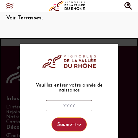
Chaillés ou Châlets
Voir
Terrasses
.
Veuillez entrer votre année de
naissance
Infos pratiques
L'interprofession
Rejoindre les équipes
Notre politique RSE
Contact
Découvrir aussi
Œnotourisme en Vallée du Rhône