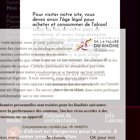
Institut Rhodanien
Nos outils
Pour visiter notre site, vous
Espace adhérent
devez avoir l'âge légal pour
Photothèque
acheter et consommer de l'alcool
Catalogue PLV
selon les lois de votre pays de
Espace presse
résidence, et aussi vous acceptez
Suivez-nous
nos conditions générales
d’utilisation
,
notre politique de
LinkedIn
confidentialité et notre politique
Facebook
de cookies
. S'il n'y a pas d'âge
légal pour consommer de l'alcool,
Instagram
vous devez avoir 21 ans ou plus.
Youtube
L’abus d’alcool est dangereux
pour la santé.
À consommer avec
modération.
Mentions
Politique de
Info
légales
confidentialité
Calories
L’abus d’alcool est dangereux pour la santé. À
consommer avec modération.