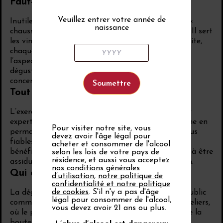
Faut-il se bander les yeux ?
Veuillez entrer votre année de
Inutile. L’organisateur habille les bouteilles d’une «
naissance
chaussette » de dégustation qui cache l’étiquette. Il sert
les vins dans un ordre différent pour chacun. Ensuite,
chaque dégustateur prend des notes pour décrire
l’aspect visuel, les arômes et le goût. Certaines
dégustations se déroulent en verres noirs, afin de
concentrer l’attention sur les arômes.
Tout un art
L’exercice, exigeant, requiert concentration. Le jury
expert du service technique d’Inter Rhône s’entraîne en
Pour visiter notre site, vous
permanence afin de livrer des appréciations les plus
devez avoir l'âge légal pour
fiables possibles. Tout amateur peut postuler, il
acheter et consommer de l'alcool
bénéficie d’une formation continue mais s’engage à être
selon les lois de votre pays de
résidence, et aussi vous acceptez
assidu, afin d’évaluer les essais de l’interprofession.
nos conditions générales
Qui déguste ainsi et dans quel but ?
d’utilisation
,
notre politique de
confidentialité et notre politique
de cookies
. S'il n'y a pas d'âge
La dégustation à l’aveugle est connue du grand public
légal pour consommer de l'alcool,
comme l’épreuve périlleuse des concours de sommeliers,
vous devez avoir 21 ans ou plus.
où le professionnel tente de décrypter l’identité de la
bouteille dégustée. Les jurys des concours de