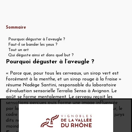
Sommaire
Pourquoi déguster à l’aveugle ?
Faut-il se bander les yeux ?
Tout un art
Qui déguste ainsi et dans quel but ?
Pourquoi déguster à l’aveugle ?
« Parce que, pour tous les cerveaux, un sirop vert est
forcément à la menthe, et un sirop rouge à la fraise »
résume Nadège Santini, responsable du laboratoire
d’évaluation sensorielle Terralia Senso à Avignon. Le
goût se forme mentalement. Le cerveau reçoit les
sensations perçues puis forme une image influencée
par la vue, les références gustatives du dégustateur, le
cadre de la dégustation, etc. Cela est vrai pour les jurys
dits naïfs (consommateurs lambda), et dans une
moindre mesure pour les experts entraînés.