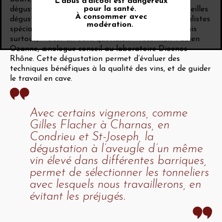
L’abus d’alcool est dangereux
pour la santé.
dégustation respectent aussi l’anonymat des bouteilles
À consommer avec
dégustées pour attribuer des médailles. Les journalistes
modération.
spécialisés s’en servent pour certains concours. Mais
surtout, « c’est un outil quotidien » reconnaît Fabien
Ozanne, œnologue conseil au laboratoire Dioenos
Rhône. Cette dégustation permet d’évaluer des
techniques bénéfiques à la qualité des vins, et de guider
le travail en cave.
Avec certains vignerons, comme
Gilles Flacher à Charnas, en
Condrieu et St-Joseph, la
dégustation à l’aveugle d’un même
vin élevé dans différentes barriques,
permet de sélectionner les tonneliers
avec lesquels nous travaillerons, en
évitant les préjugés.