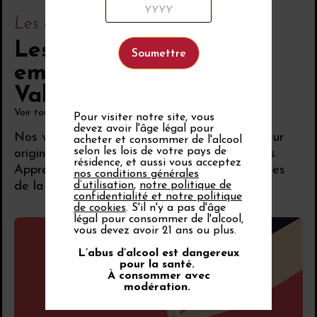
Les cépages
Les cépages
emblématiques de la
Vallée du Rhône
Voir tout
Pour visiter notre site, vous
devez avoir l'âge légal pour
Nos vins tirent leur finesse, leur richesse et leur
acheter et consommer de l'alcool
selon les lois de votre pays de
originalité de la diversité de leurs 37 cépages.
résidence, et aussi vous acceptez
Apprenez-en plus sur les cépages des vignobles
nos conditions générales
de la Vallée du Rhône.
d’utilisation
,
notre politique de
confidentialité et notre politique
de cookies
. S'il n'y a pas d'âge
légal pour consommer de l'alcool,
vous devez avoir 21 ans ou plus.
L’abus d’alcool est dangereux
pour la santé.
À consommer avec
modération.