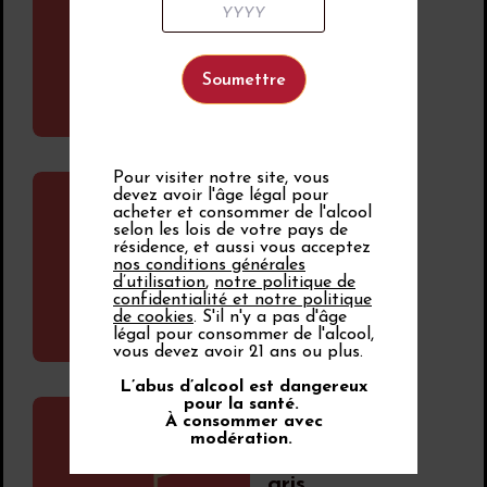
Muscat à
petits grains
rouge
Pour visiter notre site, vous
devez avoir l'âge légal pour
Cépages gris, roses
acheter et consommer de l'alcool
et rouges
selon les lois de votre pays de
Piquepoul gris
résidence, et aussi vous acceptez
nos conditions générales
d’utilisation
,
notre politique de
confidentialité et notre politique
de cookies
. S'il n'y a pas d'âge
légal pour consommer de l'alcool,
vous devez avoir 21 ans ou plus.
L’abus d’alcool est dangereux
pour la santé.
À consommer avec
Cépages gris, roses
modération.
et rouges
Souvignier
gris