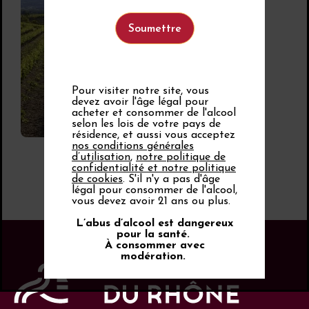
Vins blancs
Vins doux naturels
Vins rosés
Vins rouges
AOC vin doux
naturel
Pour visiter notre site, vous
Rasteau
devez avoir l'âge légal pour
Grenache gris
,
acheter et consommer de l'alcool
Grenache blanc
...
selon les lois de votre pays de
résidence, et aussi vous acceptez
nos conditions générales
d’utilisation
,
notre politique de
confidentialité et notre politique
de cookies
. S'il n'y a pas d'âge
légal pour consommer de l'alcool,
vous devez avoir 21 ans ou plus.
L’abus d’alcool est dangereux
pour la santé.
À consommer avec
modération.