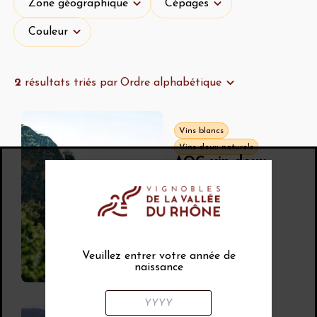
Zone géographique
Cépages
Couleur
Couleur
2
résultats triés par
Ordre alphabétique
Vins blancs
Vins doux naturels
AOC vin doux
naturel
Muscat de
Beaumes-de-
Venise
Muscat blanc à
petits grains
,
Muscat à petits
Veuillez entrer votre année de
grains rouge
naissance