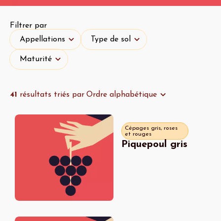
Filtrer par
Appellations
Type de sol
Appellations
Type de sol
Maturité
Maturité
41
résultats triés par
Ordre alphabétique
Cépages gris, roses
et rouges
Piquepoul gris