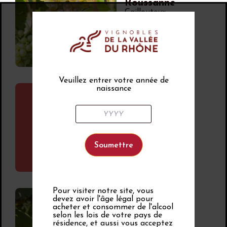
Roussanne
Caillouteux
Veuillez entrer votre année de
naissance
Cépages gris, roses
et rouges
Souvignier
gris
Pour visiter notre site, vous
devez avoir l'âge légal pour
Cépages noirs
acheter et consommer de l'alcool
Syrah
selon les lois de votre pays de
résidence, et aussi vous acceptez