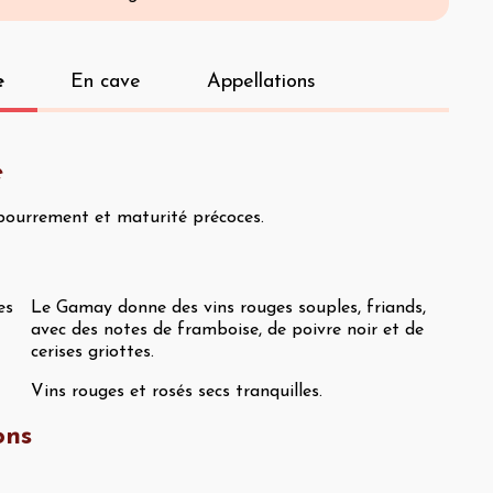
e
En cave
Appellations
e
ourrement et maturité précoces.
es
Le Gamay donne des vins rouges souples, friands,
avec des notes de framboise, de poivre noir et de
cerises griottes.
Vins rouges et rosés secs tranquilles.
ons