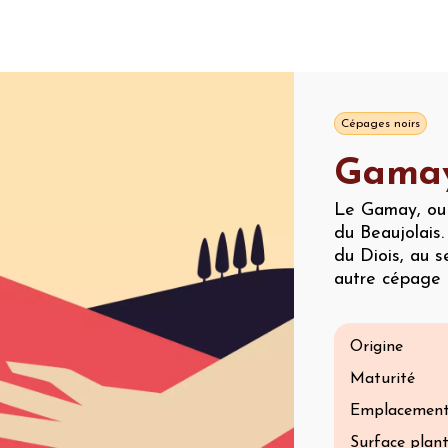
Cépages noirs
Gama
Le Gamay, ou 
du Beaujolais.
du Diois, au s
autre cépage b
Origine
Maturité
Emplacemen
Surface plan