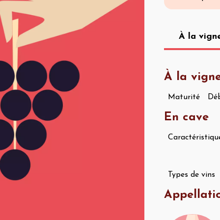
À la vign
À la vign
Maturité
Déb
En cave
Caractéristiqu
Types de vins
Appellati