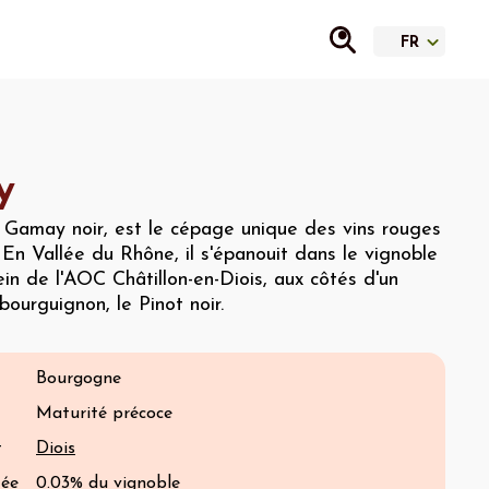
y
Gamay noir, est le cépage unique des vins rouges
 En Vallée du Rhône, il s'épanouit dans le vignoble
ein de l'AOC Châtillon-en-Diois, aux côtés d'un
ourguignon, le Pinot noir.
Bourgogne
Maturité précoce
t
Diois
tée
0.03% du vignoble