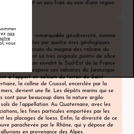
n micro-climat un peu frais au sein d’une région
 plus chaude.
onsommer
ptez
nos
s’enrichit d’une remarquable géodiversité, somme
notre
ations entrainées par quatre ères géologiques :
ol, vous
, les granites issues du magma des volcans du
al lui apportent sa très originale pointe de silice.
e, l’océan alpin envahit le Sud-Est de la France
ne de Crussol expose ses calcaires du Jurassique
ent à l’apport en calcium du terroir de Saint-
rtiaire, la colline de Crussol, encerclée par la
mers, devient une île. Les dépôts marins qui se
s sont pour beaucoup dans la nature argilo-
 sols de l’appellation. Au Quaternaire, avec les
iations, les fines particules emportées par les
t les placages de loess. Enfin, la diversité de ce
trouve parachevée par le Rhône, qui y dépose de
alluvions en provenance des Alpes.