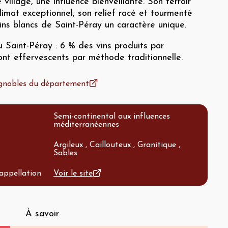
 village, une influence bienveillante. Son terroir
climat exceptionnel, son relief racé et tourmenté
ns blancs de Saint-Péray un caractère unique.
du Saint-Péray : 6 % des vins produits par
sont effervescents par méthode traditionnelle.
vignobles du département
Semi-continental aux influences
méditerranéennes
Argileux , Caillouteux , Granitique ,
Sables
'appellation
Voir le site
À savoir