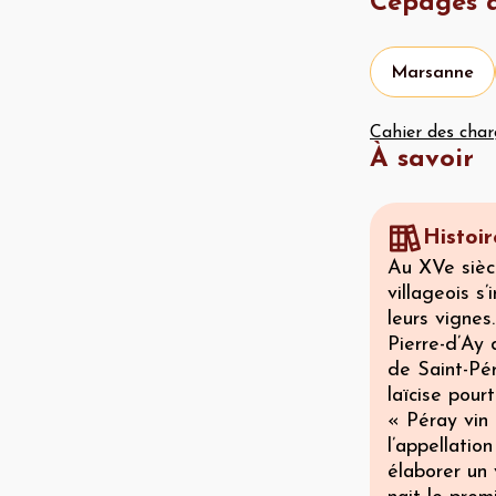
Cépages a
Marsanne
Cahier des char
À savoir
Histoir
Au XVe siècl
villageois s
leurs vignes
Pierre-d’Ay 
de Saint-Pér
laïcise pour
« Péray vin 
l’appellatio
élaborer un 