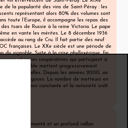
ier vin effervescent de Saint-Péray. Le XIXe
e de la popularité des vins de Saint-Péray : les
escents représentant alors 80% des volumes sont
ans toute l’Europe, il accompagne les repas des
 des tsars de Russie à la reine Victoria. Le pape
-même en vante les mérites. Le 8 décembre 1936
accède au rang de Cru. Il fait partie des neuf
OC françaises. Le XXe siècle est une période de
on du vignoble. Suite à la crise phylloxérique, fin
gnerons et caves coopératives qui participent à
uction du vignoble mettent progressivement
 les vins tranquilles. Depuis les années 2000, on
de nouveaux négoces. Le nombre de metteurs en
en augmentation constante et la notoriété croît
 au relief tourmenté et un profond vallon