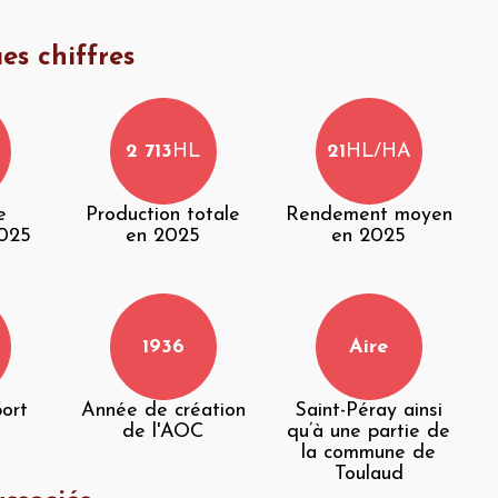
es chiffres
2 713
HL
21
HL/HA
e
Production totale
Rendement moyen
2025
en 2025
en 2025
1936
Aire
port
Année de création
Saint-Péray ainsi
de l'AOC
qu’à une partie de
la commune de
Toulaud