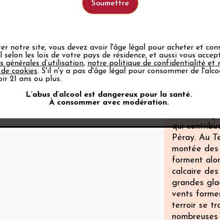
provoquent u
continentale
Sol
ter notre site, vous devez avoir l'âge légal pour acheter et c
ol selon les lois de votre pays de résidence, et aussi vous acce
Son terroir 
s générales d’utilisation
,
notre politique de confidentialité et 
des modific
 de cookies
. S'il n'y a pas d'âge légal pour consommer de l'alco
ir 21 ans ou plus.
au Primaire
Massif centr
L’abus d’alcool est dangereux pour la santé.
À consommer avec modération.
Au Secondair
: la montag
qui contribu
Péray. Au Te
montée des 
forment alor
calcaire des
grandes glac
vents formen
terroir se 
nombreuses 