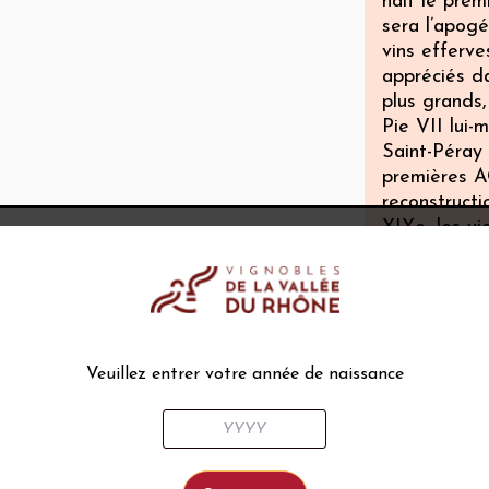
nait le prem
sera l’apogé
vins efferv
appréciés d
plus grands,
Pie VII lui
Saint-Péray 
premières A
reconstructi
XIXe, les vi
la reconstr
l’accent sur
voit venir 
marché est 
à nouveau.
Veuillez entrer votre année de naissance
Voir tout
Climat
Ses coteaux