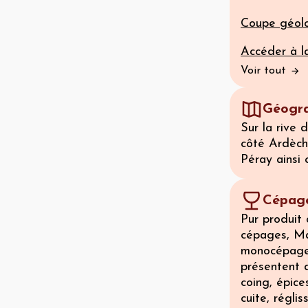
Coupe géolo
Accéder à la
Voir tout
Géogra
Sur la rive 
côté Ardèch
Péray ainsi
Cépage
Pur produit 
cépages, Ma
monocépage, 
présentent d
coing, épice
cuite, régli