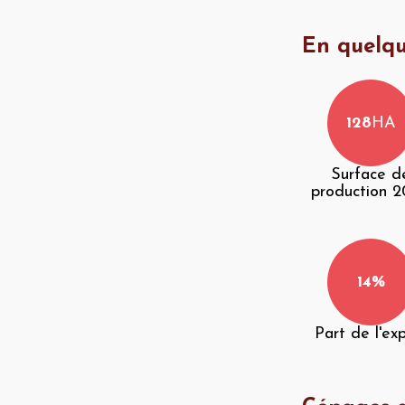
En quelqu
128
HA
Surface d
production 
14%
Part de l'ex