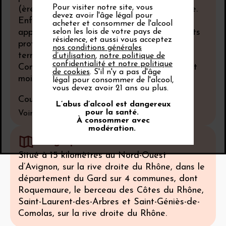
Pour visiter notre site, vous
(ère quaternaire) que Châteauneuf-du-Pape.
devez avoir l'âge légal pour
Enfin, les pentes de ces terrasses laissent
acheter et consommer de l'alcool
selon les lois de votre pays de
apparaître des sables mêlés de petits galets
résidence, et aussi vous acceptez
provenant des éboulements successifs de
nos conditions générales
terrain. C’est le cas à Saint-Geniès de-
d’utilisation
,
notre politique de
confidentialité et notre politique
Comolas, où les vins rouges sont plus fins et
de cookies
. S'il n'y a pas d'âge
moins tanniques.
légal pour consommer de l'alcool,
vous devez avoir 21 ans ou plus.
Coupe géologique de l'appellation
L’abus d’alcool est dangereux
pour la santé.
Voir tout
À consommer avec
modération.
Géographie
Situé à 15 kilomètres au Nord-Ouest
d’Avignon, sur la rive droite du Rhône, dans le
département du Gard sur 4 communes, dont
Roquemaure, le berceau des Côtes du Rhône,
Saint-Laurent-des-Arbres et Saint-Géniès-de-
Comolas, sur la rive droite du Rhône.