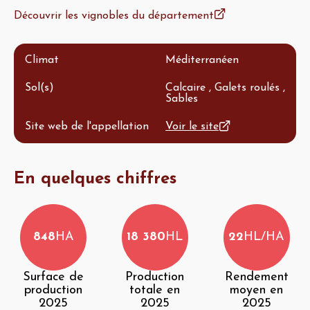
Découvrir les vignobles du département
Climat
Méditerranéen
Sol(s)
Calcaire , Galets roulés ,
Sables
Site web de l'appellation
Voir le site
En quelques chiffres
848
HA
18 380
HL
22
HL/HA
Surface de
Production
Rendement
production
totale en
moyen en
2025
2025
2025