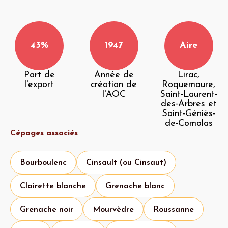
43%
1947
Aire
Part de
Année de
Lirac,
l'export
création de
Roquemaure,
l'AOC
Saint-Laurent-
des-Arbres et
Saint-Géniès-
de-Comolas
Cépages associés
Bourboulenc
Cinsault (ou Cinsaut)
Clairette blanche
Grenache blanc
Grenache noir
Mourvèdre
Roussanne