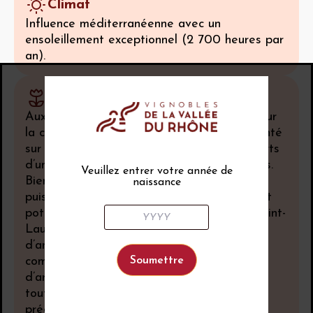
Climat
Influence méditerranéenne avec un
ensoleillement exceptionnel (2 700 heures par
an).
Sol
Aux extrémités de l’AOC - principalement sur
la commune de Lirac, le vignoble est implanté
sur les plateaux calcaires du Gard, recouverts
d’une pellicule d’argile rouge et de cailloutis.
Veuillez entrer votre année de
Bien drainé, ce terroir donne des vins
naissance
puissants, aux tanins solides et à l’important
potentiel de garde. Au centre, comme à Saint-
Laurent-des-Arbres, le vignoble est formé
d’anciennes terrasses alluviales du Rhône,
composées de galets de quartz roulés et
d’argile rouge charriés depuis les Alpes, le
tout posé sur un lit de sable. Ces terrasses
précieuses ont la même origine géologique