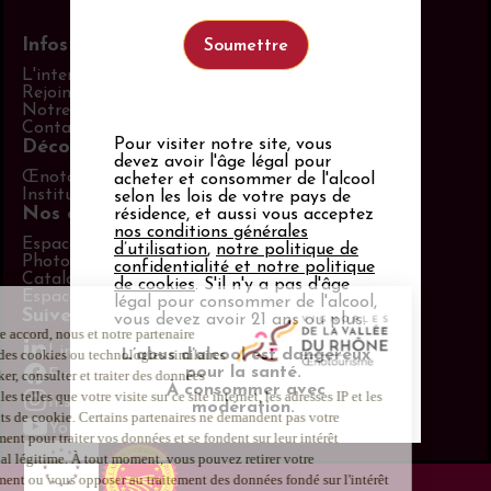
Infos pratiques
L'interprofession
Rejoindre les équipes
Notre politique RSE
Contact
Pour visiter notre site, vous
Découvrir aussi
devez avoir l'âge légal pour
Œnotourisme en Vallée du Rhône
acheter et consommer de l'alcool
Institut Rhodanien
selon les lois de votre pays de
Nos outils
résidence, et aussi vous acceptez
nos conditions générales
Espace adhérent
d’utilisation
,
notre politique de
Photothèque
confidentialité et notre politique
Catalogue PLV
de cookies
. S'il n'y a pas d'âge
Espace presse
légal pour consommer de l'alcool,
Suivez-nous
vous devez avoir 21 ans ou plus.
LinkedIn
L’abus d’alcool est dangereux
pour la santé.
Facebook
À consommer avec
Instagram
modération.
Youtube