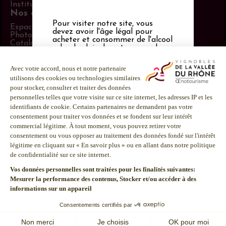
Institut Rhodanien
Nos outils
Pour visiter notre site, vous
Espace adhérent
devez avoir l'âge légal pour
Photothèque
acheter et consommer de l'alcool
Catalogue PLV
selon les lois de votre pays de
Espace presse
résidence, et aussi vous acceptez
Suivez-nous
nos conditions générales
d’utilisation
,
notre politique de
LinkedIn
confidentialité et notre politique
Facebook
de cookies
. S'il n'y a pas d'âge
légal pour consommer de l'alcool,
Instagram
vous devez avoir 21 ans ou plus.
Youtube
L’abus d’alcool est dangereux
pour la santé.
À consommer avec
modération.
Mentions
Politique de
Info
légales
confidentialité
Calories
L’abus d’alcool est dangereux pour la santé. À
consommer avec modération.