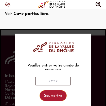
Domaine
Voir
Cave particulière
.
Veuillez entrer votre année de
naissance
Infos pratiques
L'interprofession
Rejoindre les équipes
Notre politique RSE
Contact
Découvrir aussi
Œnotourisme en Vallée du Rhône