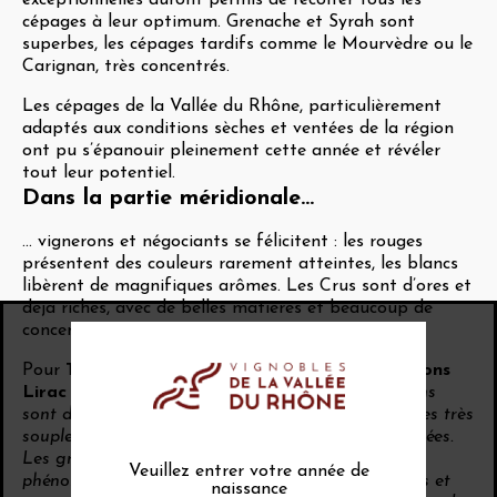
exceptionnelles auront permis de récolter tous les
cépages à leur optimum. Grenache et Syrah sont
superbes, les cépages tardifs comme le Mourvèdre ou le
Carignan, très concentrés.
Les cépages de la Vallée du Rhône, particulièrement
adaptés aux conditions sèches et ventées de la région
ont pu s’épanouir pleinement cette année et révéler
tout leur potentiel.
Dans la partie méridionale...
... vignerons et négociants se félicitent : les rouges
présentent des couleurs rarement atteintes, les blancs
libèrent de magnifiques arômes. Les Crus sont d’ores et
déjà riches, avec de belles matières et beaucoup de
concentration.
Pour
Thomas Giubbi, co-président des appellations
Lirac et Tavel
«
Dans la partie gardoise, les syrahs
sont d’un haut niveau avec des structures tanniques très
souples qui permettront des extractions plus poussées.
Les grenaches ont une très bonne maturation
Veuillez entrer votre année de
phénolique avec de très fortes intensités colorantes et
naissance