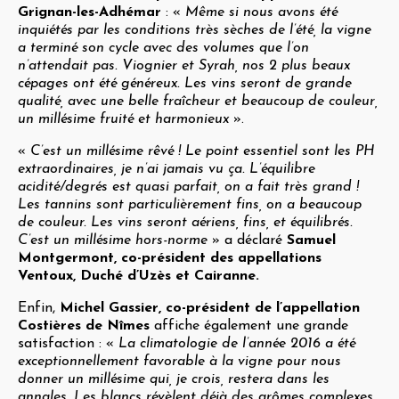
Grignan-les-Adhémar
: «
Même si nous avons été
inquiétés par les conditions très sèches de l’été, la vigne
a terminé son cycle avec des volumes que l’on
n’attendait pas. Viognier et Syrah, nos 2 plus beaux
cépages ont été généreux. Les vins seront de grande
qualité, avec une belle fraîcheur et beaucoup de couleur,
un millésime fruité et harmonieux
».
«
C’est un millésime rêvé ! Le point essentiel sont les PH
extraordinaires, je n’ai jamais vu ça. L’équilibre
acidité/degrés est quasi parfait, on a fait très grand !
Les tannins sont particulièrement fins, on a beaucoup
de couleur. Les vins seront aériens, fins, et équilibrés.
C’est un millésime hors-norme
» a déclaré
Samuel
Montgermont, co-président des appellations
Ventoux, Duché d’Uzès et Cairanne.
Enfin,
Michel Gassier, co-président de l’appellation
Costières de Nîmes
affiche également une grande
satisfaction : «
La climatologie de l’année 2016 a été
exceptionnellement favorable à la vigne pour nous
donner un millésime qui, je crois, restera dans les
annales. Les blancs révèlent déjà des arômes complexes,