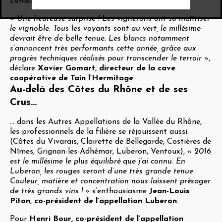
s’émeut
Marcel Guigal
.
«
Une heureuse surprise ! Les vignerons ont su maîtriser
le vignoble. Tous les voyants sont au vert, le millésime
devrait être de belle tenue. Les blancs notamment
s’annoncent très performants cette année, grâce aux
progrès techniques réalisés pour transcender le terroir
»,
déclare
Xavier Gomart, directeur de la cave
coopérative de Tain l’Hermitage
.
Au-delà des Côtes du Rhône et de ses
Crus...
... dans les Autres Appellations de la Vallée du Rhône,
les professionnels de la filière se réjouissent aussi:
(Côtes du Vivarais, Clairette de Bellegarde, Costières de
Nîmes, Grignan-les-Adhémar, Luberon, Ventoux), «
2016
est le millésime le plus équilibré que j’ai connu. En
Luberon, les rouges seront d’une très grande tenue.
Couleur, matière et concentration nous laissent présager
de très grands vins !
» s’enthousiasme
Jean-Louis
Piton, co-président de l’appellation Luberon
.
Pour
Henri Bour, co-président de l’appellation