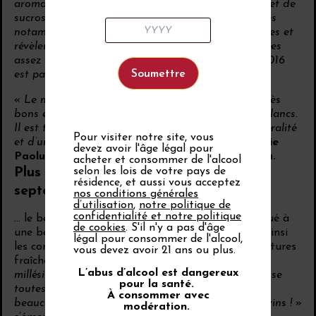
aromatiques qui offriront beaucoup de générosité et de
sucrosité à nos assemblages et des arômes intenses
notamment sur Tavel. Les mourvèdres sont superbes et
révèlent leur pleine expression avec des notes épicées
assez intenses. Après un superbe millésime 2015, 2016
est parfait !
».
«
Le millésime 2016 est très prometteur, on a de très
bons équilibres autant sur les rouges que sur les blancs.
Il est très rare d’avoir un millésime d’une telle minéralité
Pour visiter notre site, vous
et d’une si grande fraîcheur !
» s’enthousiasme
Julie
devez avoir l'âge légal pour
Paolucci, co-présidente de l’appellation Rasteau.
acheter et consommer de l'alcool
Plus au nord, dans la partie
selon les lois de votre pays de
résidence, et aussi vous acceptez
septentrionale...
nos conditions générales
d’utilisation
,
notre politique de
confidentialité et notre politique
... le beau temps du début de l’automne a contribué à
de cookies
. S'il n'y a pas d'âge
une belle progression des maturité, augmentant ainsi
légal pour consommer de l'alcool,
les concentration en sucre, tandis que les températures
vous devez avoir 21 ans ou plus.
fraîches ont permis de conserver les acidités. «
Ce
L’abus d’alcool est dangereux
millésime atypique nous a obligé à remettre en cause
pour la santé.
toutes nos habitudes pour au final nous apporter
À consommer avec
beaucoup de satisfaction à travers de très beaux vins !
»
modération.