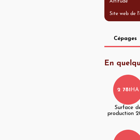
Altitude
Site web de l
Cépages
En quelqu
2 781
HA
Surface d
production 