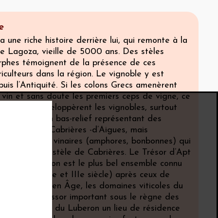
e
 une riche histoire derrière lui, qui remonte à la
 de Lagoza, vieille de 5000 ans. Des stèles
phes témoignent de la présence de ces
iculteurs dans la région. Le vignoble y est
uis l’Antiquité. Si les colons Grecs amenèrent
vin et sans doute les premiers ceps de vigne, ce
ains qui développèrent les vignobles, surtout
 d’Aigues. Un bas-relief représentant des
été trouvé à Cabrières -d’Aigues, mais
es récipients vinaires (amphores, bonbonnes) qui
à ceux de la stèle de Cabrières. Le Trésor d’Apt
lvet d’Avignon est le plus bel ensemble connu
inaires (du IIe et IIIe siècle) après ceux de
cours du Moyen Âge, les domaines viticoles du
naissent un essor important sous le règne des
gnon, qui font du Luberon un lieu de résidence