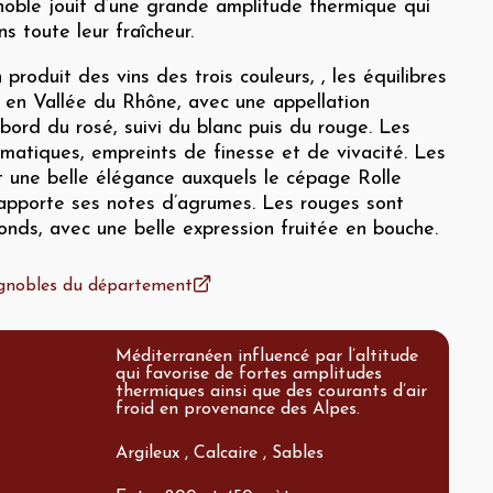
gnoble jouit d’une grande amplitude thermique qui
ns toute leur fraîcheur.
n produit des vins des trois couleurs, , les équilibres
s en Vallée du Rhône, avec une appellation
bord du rosé, suivi du blanc puis du rouge. Les
matiques, empreints de finesse et de vivacité. Les
t une belle élégance auxquels le cépage Rolle
apporte ses notes d’agrumes. Les rouges sont
ronds, avec une belle expression fruitée en bouche.
vignobles du département
Méditerranéen influencé par l’altitude
qui favorise de fortes amplitudes
thermiques ainsi que des courants d’air
froid en provenance des Alpes.
Argileux , Calcaire , Sables