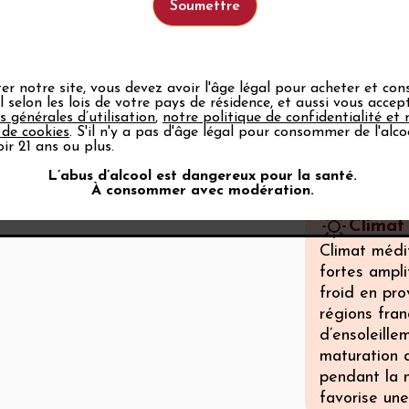
estivale. Ap
Renaissance
développemen
puis entre l
d’important
ter notre site, vous devez avoir l'âge légal pour acheter et c
ol selon les lois de votre pays de résidence, et aussi vous acce
réalisés par
s générales d’utilisation
,
notre politique de confidentialité et 
mèneront à l
 de cookies
. S'il n'y a pas d'âge légal pour consommer de l'alco
ir 21 ans ou plus.
Luberon en 
Voir tout
L’abus d’alcool est dangereux pour la santé.
À consommer avec modération.
Climat
Climat médit
fortes ampli
froid en pr
régions fran
d’ensoleille
maturation 
pendant la 
favorise un