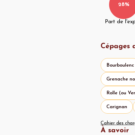
28%
Part de l'ex
Cépages a
Bourboulenc
Grenache no
Rolle (ou Ve
Carignan
Cahier des char
À savoir