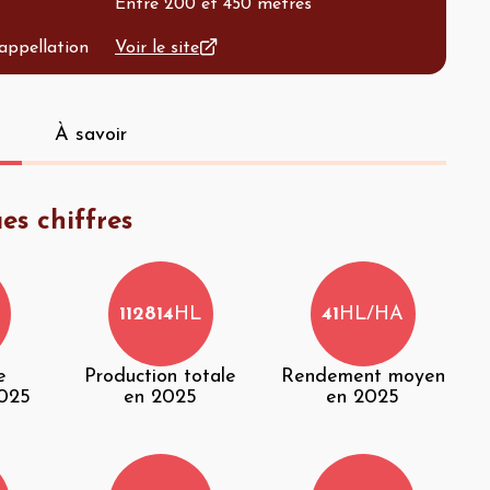
Entre 200 et 450 mètres
'appellation
Voir le site
À savoir
es chiffres
112814
HL
41
HL/HA
e
Production totale
Rendement moyen
2025
en 2025
en 2025