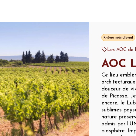
Rhône méridional
Les AOC de l
AOC L
Ce lieu emblé
architecturaux
douceur de viv
de Picasso, J
encore, le Lub
sublimes paysa
nature préser
admis par l’U
biosphère. Im