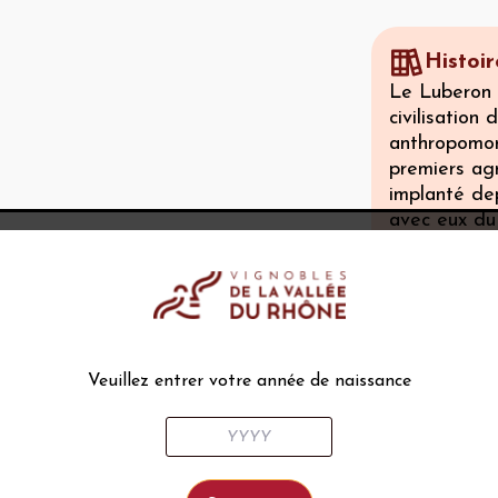
Histoir
Le Luberon a
civilisation
anthropomor
premiers agr
implanté dep
avec eux du 
sont les Rom
dans le pays
tonneaux a 
également d
ressemblent 
du Musée Ca
Veuillez entrer votre année de naissance
de bronzes v
Pompéi. Au 
Luberon con
papes d’Avi