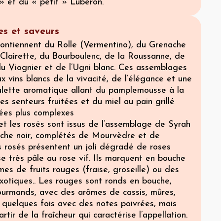
» et du « petit » Luberon.
s et saveurs
contiennent du Rolle (Vermentino), du Grenache
 Clairette, du Bourboulenc, de la Roussanne, de
u Viognier et de l’Ugni blanc. Ces assemblages
x vins blancs de la vivacité, de l’élégance et une
palette aromatique allant du pamplemousse à la
es senteurs fruitées et du miel au pain grillé
vées plus complexes
et les rosés sont issus de l’assemblage de Syrah
che noir, complétés de Mourvèdre et de
s rosés présentent un joli dégradé de roses
se très pâle au rose vif. Ils marquent en bouche
es de fruits rouges (fraise, groseille) ou des
xotiques.. Les rouges sont ronds en bouche,
gourmands, avec des arômes de cassis, mûres,
. quelques fois avec des notes poivrées, mais
rtir de la fraîcheur qui caractérise l’appellation.