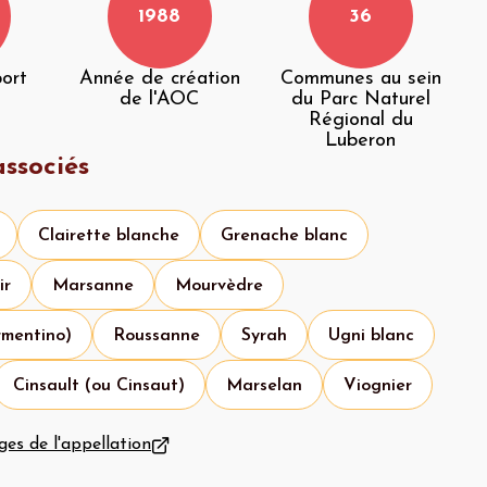
1988
36
port
Année de création
Communes au sein
de l'AOC
du Parc Naturel
Régional du
Luberon
ssociés
Clairette blanche
Grenache blanc
ir
Marsanne
Mourvèdre
rmentino)
Roussanne
Syrah
Ugni blanc
Cinsault (ou Cinsaut)
Marselan
Viognier
ges de l'appellation