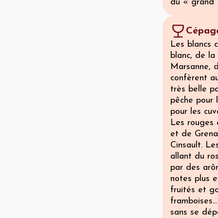
du « grand 
Cépage
Les blancs 
blanc, de la
Marsanne, d
confèrent au
très belle 
pêche pour l
pour les cu
Les rouges 
et de Grena
Cinsault. Le
allant du ro
par des arôm
notes plus e
fruités et 
framboises..
sans se dépa