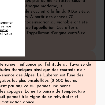
rès des épisodes plus ou moins fastes sous la
 et pendant l’époque moderne, le
t du vignoble s’accroît à la fin du XIXe siècle,
es deux guerres. À partir des années 70,
s travaux de modernisation du vignoble ont été
onsommer
ptez
nos
 les vignerons de l’appellation. Ces efforts
notre
’obtention de l’appellation d’origine contrôlée
ol, vous
1988.
erranéen, influencé par l’altitude qui favorise de
tudes thermiques ainsi que des courants d’air
ovenance des Alpes. Le Luberon est l’une des
çaises les plus ensoleillées (2 600 heures
ment par an), ce qui permet une bonne
des cépages. La nette baisse de température
nuit permet à la vigne de se réhydrater et
e maturation douce.